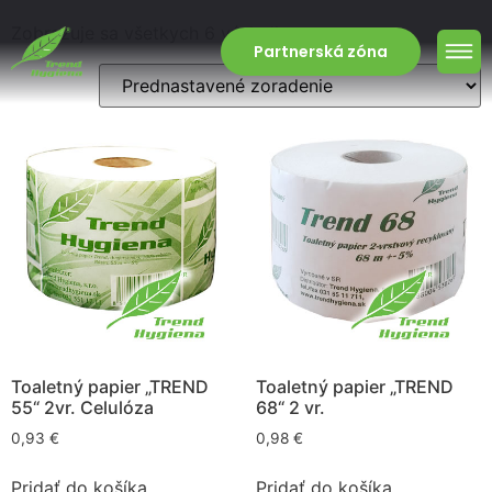
Zobrazuje sa všetkych 6 výsledkov
Partnerská zóna
Toaletný papier „TREND
Toaletný papier „TREND
55“ 2vr. Celulóza
68“ 2 vr.
0,93
€
0,98
€
Pridať do košíka
Pridať do košíka