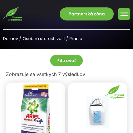
Partnerská zóna
Domov
/
Osobná starostlivosť
/ Pranie
Filtrovať
Zobrazuje sa všetkych 7 výsledkov