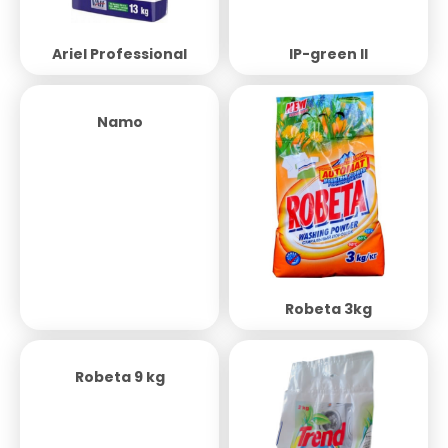
Ariel Professional
IP-green II
Namo
Robeta 3kg
Robeta 9 kg