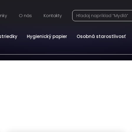
inky
O nás
Kontakty
striedky
Hygienický papier
Osobná starostlivosť