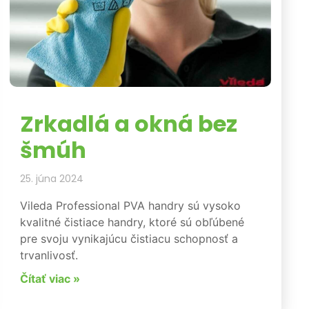
Zrkadlá a okná bez
šmúh
25. júna 2024
Vileda Professional PVA handry sú vysoko
kvalitné čistiace handry, ktoré sú obľúbené
pre svoju vynikajúcu čistiacu schopnosť a
trvanlivosť.
Čítať viac »