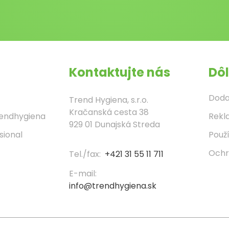
Kontaktujte nás
Dôl
Doda
Trend Hygiena, s.r.o.
Kračanská cesta 38
rendhygiena
Rekl
929 01 Dunajská Streda
sional
Použ
Ochr
Tel./fax:
+421 31 55 11 711
E-mail:
info@trendhygiena.sk