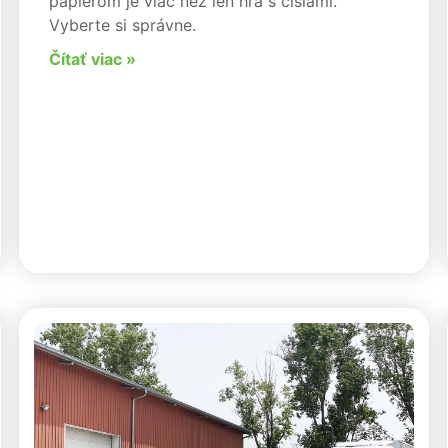
papierom je viac než len hra s číslami.
Vyberte si správne.
Čítať viac »