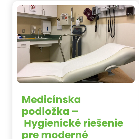
Medicínska
podložka –
Hygienické riešenie
pre moderné