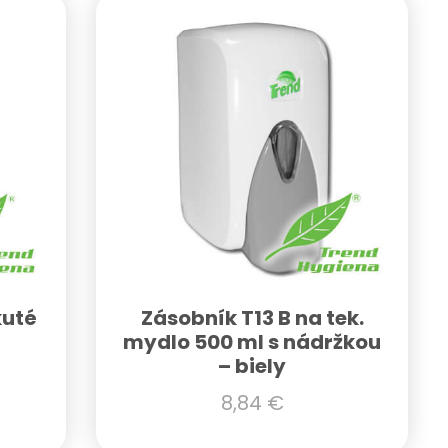
kuté
Zásobník T13 B na tek.
mydlo 500 ml s nádržkou
– biely
8,84
€