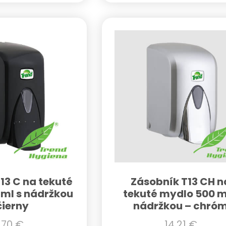
13 C na tekuté
Zásobník T13 CH n
ml s nádržkou
tekuté mydlo 500 m
čierny
nádržkou – chró
,70
€
14,21
€