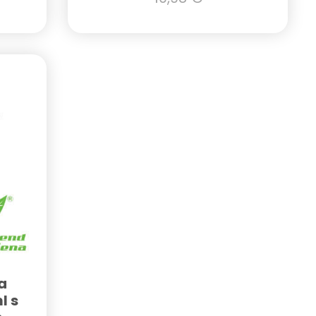
a
l s