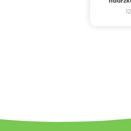
nádržk
1