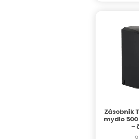
Zásobník T
mydlo 500 
– 
9