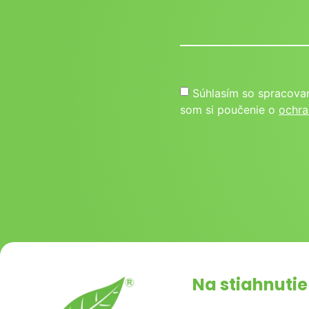
Súhlasím so spracova
som si poučenie o
ochra
Na stiahnutie