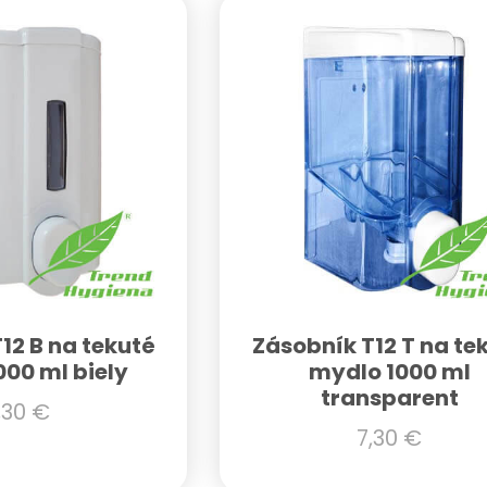
12 B na tekuté
Zásobník T12 T na te
000 ml biely
mydlo 1000 ml
transparent
,30
€
7,30
€