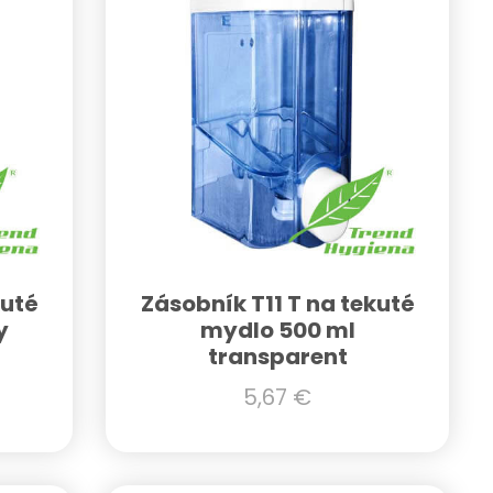
kuté
Zásobník T11 T na tekuté
y
mydlo 500 ml
transparent
5,67
€