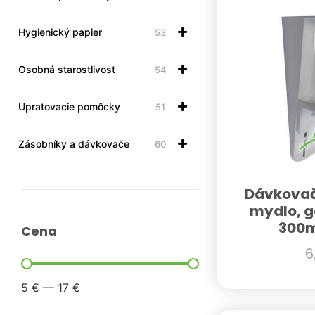
Hygienický papier
53
Osobná starostlivosť
54
Upratovacie pomôcky
51
Zásobníky a dávkovače
60
Dávkovač 
mydlo, g
300m
Cena
6
5
€
—
17
€