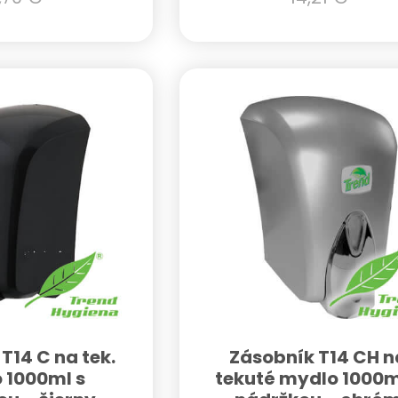
T14 C na tek.
Zásobník T14 CH n
 1000ml s
tekuté mydlo 1000m