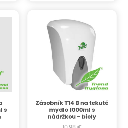
a
Zásobník T14 B na tekuté
l s
mydlo 1000ml s
m
nádržkou – biely
10,98
€