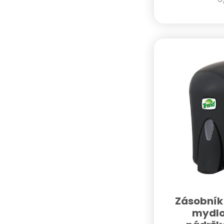
Zásobník 
mydlo