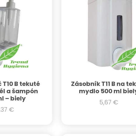
T10 B tekuté
Zásobník T11 B na te
él a šampón
mydlo 500 ml biel
l – biely
5,67
€
,37
€