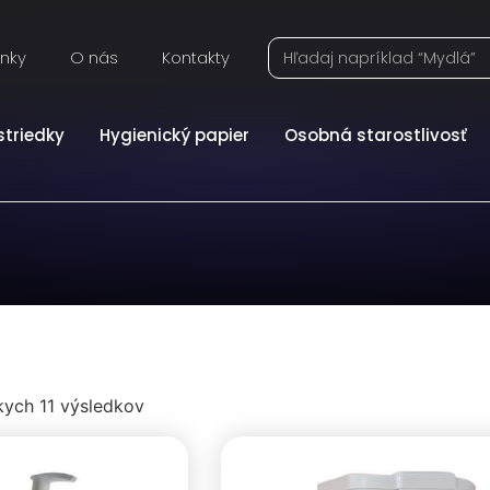
inky
O nás
Kontakty
striedky
Hygienický papier
Osobná starostlivosť
kych 11 výsledkov