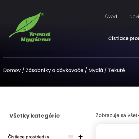
Úvod
Nov
Čistiace pro
Domov
/
Zásobníky a dávkovače
/
Mydlá
/ Tekuté
Všetky kategórie
Zobrazuje sa všet
Čistiace prostriedky
59