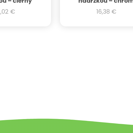
ou – čierny
nádržkou – chró
2,02
€
16,38
€