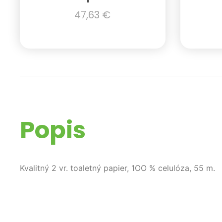
47,63
€
Popis
Kvalitný 2 vr. toaletný papier, 1OO % celulóza, 55 m.