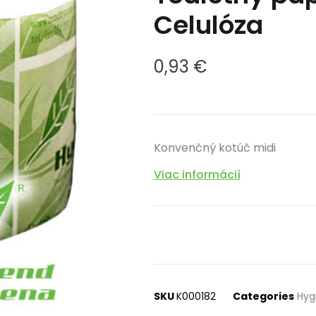
Celulóza
0,93
€
Konvenčný kotúč midi
Viac informácií
SKU
K000182
Categories
Hyg