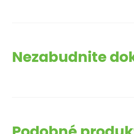
Nezabudnite do
Podobné produk