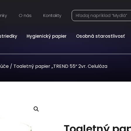
inky
O nás
Kontakty
striedky
Hygienický papier
Osobná starostlivosť
túče
/ Toaletný papier „TREND 55“ 2vr. Celulóza
Toaletný pap