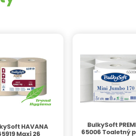
BulkySoft PRE
lkySoft HAVANA
65006 Toaletný p
65919 Maxi 26