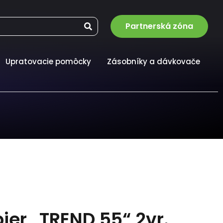
Partnerská zóna
Upratovacie pomôcky
Zásobníky a dávkovače
ier „TREND 55“ 2vr.