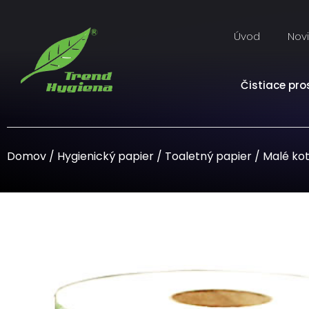
Úvod
Nov
Čistiace pro
Domov
/
Hygienický papier
/
Toaletný papier
/
Malé ko