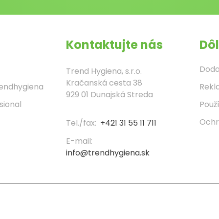
Kontaktujte nás
Dôl
Doda
Trend Hygiena, s.r.o.
Kračanská cesta 38
rendhygiena
Rekl
929 01 Dunajská Streda
sional
Použ
Ochr
Tel./fax:
+421 31 55 11 711
E-mail:
info@trendhygiena.sk