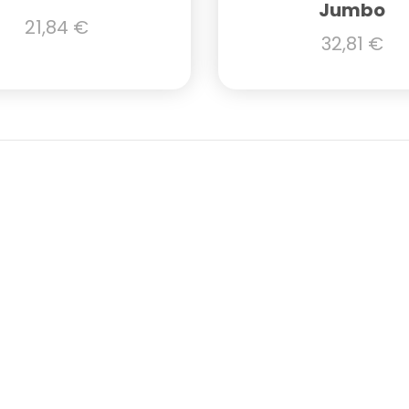
Jumbo
21,84
€
32,81
€