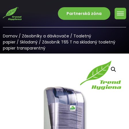
Partnerská zóna
Domov
/
Zásobníky a dávkovače
/
Toaletný
papier
/
Skladaný
/ Zásobník T65 T na skladaný toaletný
papier transparentný