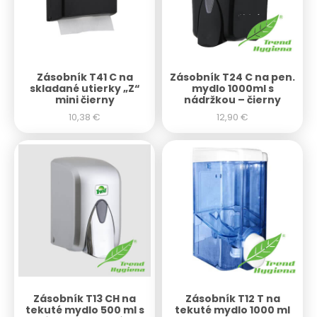
Zásobník T41 C na
Zásobník T24 C na pen.
skladané utierky „Z“
mydlo 1000ml s
mini čierny
nádržkou – čierny
10,38
€
12,90
€
Zásobník T13 CH na
Zásobník T12 T na
tekuté mydlo 500 ml s
tekuté mydlo 1000 ml