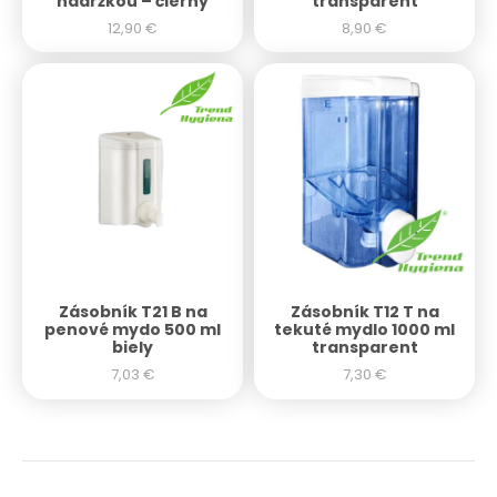
nádržkou – čierny
transparent
12,90
€
8,90
€
Zásobník T21 B na
Zásobník T12 T na
penové mydo 500 ml
tekuté mydlo 1000 ml
biely
transparent
7,03
€
7,30
€