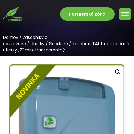
Partnerská zóna
Domov
/
Zásobníky a
dávkovače
/
Utierky
/
Skladané
/ Zásobník T41 T na skladané
utierky „Z“ mini transparentný