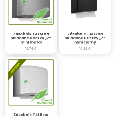
Zásobník T41 M na
Zásobník T41 C na
skladané utierky „Z“
skladané utierky „Z“
mini metal
mini čierny
13,74
€
10,38
€
Zásobník T41 B na