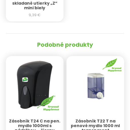
skladané utierky „Z“
mini biely
9,39
€
Podobné produkty
Zásobník T24 C na pen.
Zásobník T22 T na
mydlo 1000ml s
penové mydlo 1000 ml