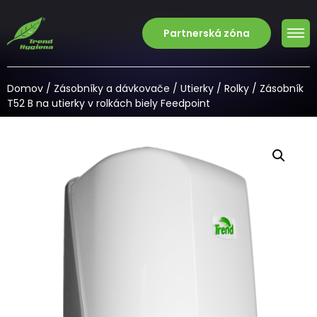
Partnerská zóna
Domov
/
Zásobníky a dávkovače
/
Utierky
/
Rolky
/ Zásobník
T52 B na utierky v rolkách biely Feedpoint