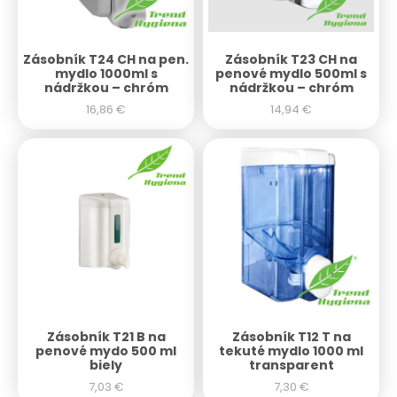
Zásobník T24 CH na pen.
Zásobník T23 CH na
mydlo 1000ml s
penové mydlo 500ml s
nádržkou – chróm
nádržkou – chróm
16,86
€
14,94
€
Zásobník T21 B na
Zásobník T12 T na
penové mydo 500 ml
tekuté mydlo 1000 ml
biely
transparent
7,03
€
7,30
€