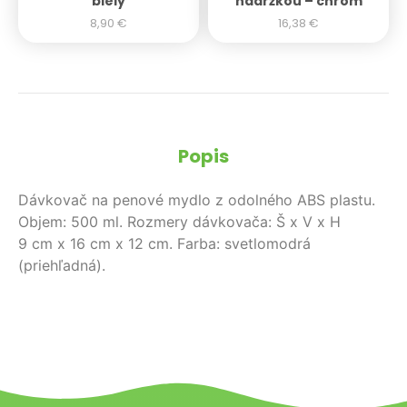
biely
nádržkou – chróm
8,90
€
16,38
€
Popis
Dávkovač na penové mydlo z odolného ABS plastu.
Objem: 500 ml. Rozmery dávkovača: Š x V x H
9 cm x 16 cm x 12 cm. Farba: svetlomodrá
(priehľadná).