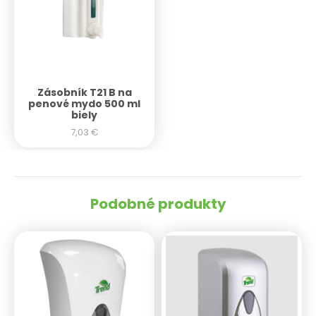
Zásobník T21 B na
penové mydo 500 ml
biely
7,03
€
Podobné produkty