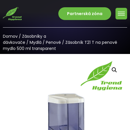
Partnerská zóna
Domov
/
Zásobníky a
dávkovače
/
Mydlá
/
Penové
/ Zásobník T21 T na penové
mydlo 500 ml transparent