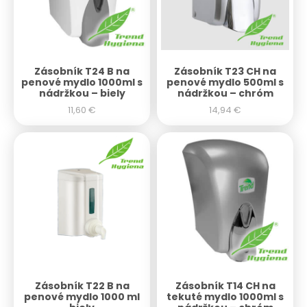
Zásobník T24 B na
Zásobník T23 CH na
penové mydlo 1000ml s
penové mydlo 500ml s
nádržkou – biely
nádržkou – chróm
11,60
€
14,94
€
Zásobník T22 B na
Zásobník T14 CH na
penové mydlo 1000 ml
tekuté mydlo 1000ml s