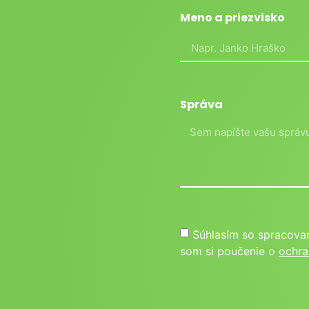
Meno a priezvisko
Správa
Súhlasím so spracova
som si poučenie o
ochra