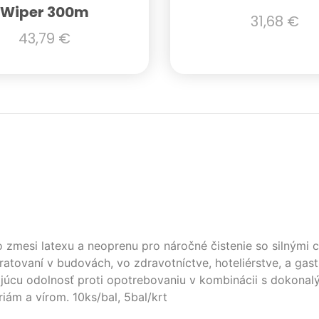
Wiper 300m
31,68
€
43,79
€
 zmesi latexu a neoprenu pro náročné čistenie so silnými c
ratovaní v budovách, vo zdravotníctve, hoteliérstve, a gas
ajúcu odolnosť proti opotrebovaniu v kombinácii s dokonal
iám a vírom. 10ks/bal, 5bal/krt