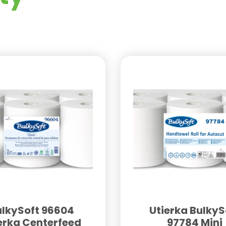
ulkySoft 96604
Utierka BulkyS
erka Centerfeed
97784 Mini