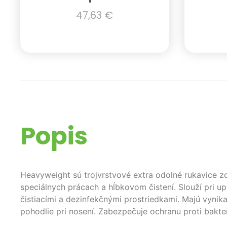
47,63
€
Popis
Heavyweight sú trojvrstvové extra odolné rukavice zo
speciálnych prácach a hĺbkovom čistení. Slouží pri up
čistiacími a dezinfekčnými prostriedkami. Majú vynik
pohodlie pri nosení. Zabezpečuje ochranu proti bakter