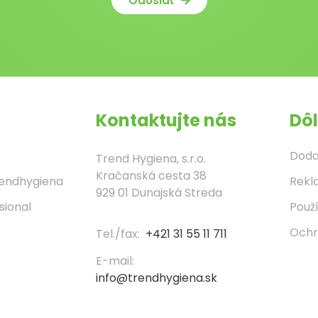
Odoslať
Kontaktujte nás
Dôl
Doda
Trend Hygiena, s.r.o.
Kračanská cesta 38
rendhygiena
Rekl
929 01 Dunajská Streda
sional
Použ
Ochr
Tel./fax:
+421 31 55 11 711
E-mail:
info@trendhygiena.sk