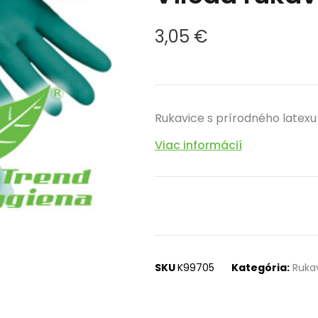
3,05
€
Rukavice s prírodného latexu
Viac informácií
SKU
K99705
Kategória:
Ruka