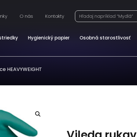
inky
O nás
Kontakty
striedky
Hygienický papier
Osobná starostlivosť
vice HEAVYWEIGHT
Vileda ruka