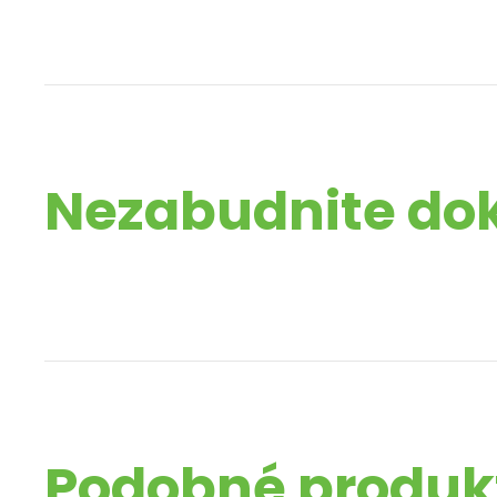
Nezabudnite do
Podobné produk