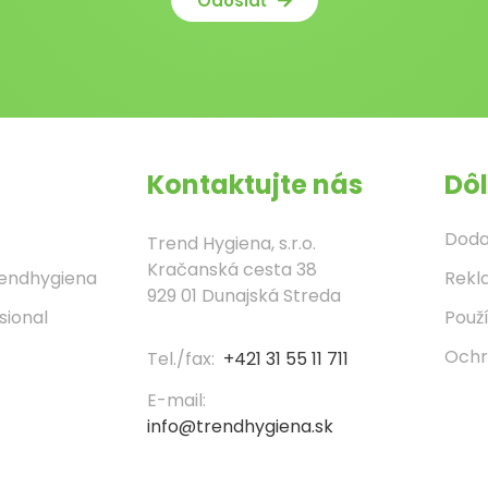
Odoslať
Kontaktujte nás
Dôl
Doda
Trend Hygiena, s.r.o.
Kračanská cesta 38
rendhygiena
Rekl
929 01 Dunajská Streda
sional
Použ
Ochr
Tel./fax:
+421 31 55 11 711
E-mail:
info@trendhygiena.sk