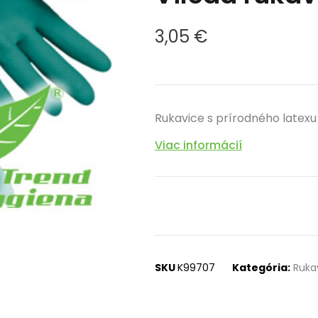
3,05
€
Rukavice s prírodného latexu
Viac informácií
SKU
K99707
Kategória:
Ruka