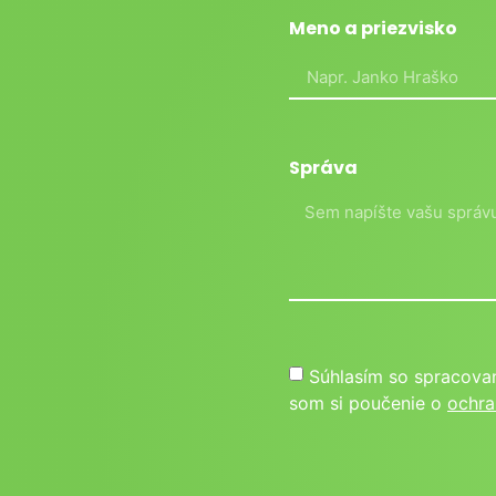
Meno a priezvisko
Správa
Súhlasím so spracova
som si poučenie o
ochra