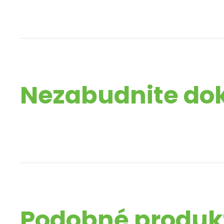
Nezabudnite do
Podobné produk