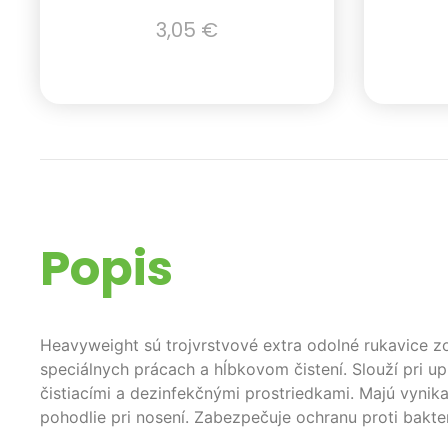
3,05
€
Popis
Heavyweight sú trojvrstvové extra odolné rukavice zo
speciálnych prácach a hĺbkovom čistení. Slouží pri up
čistiacími a dezinfekčnými prostriedkami. Majú vynik
pohodlie pri nosení. Zabezpečuje ochranu proti bakter