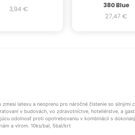
380 Blue
3,94
€
27,47
€
 zmesi latexu a neoprenu pro náročné čistenie so silnými c
ratovaní v budovách, vo zdravotníctve, hoteliérstve, a gas
ajúcu odolnosť proti opotrebovaniu v kombinácii s dokonal
iám a vírom. 10ks/bal, 5bal/krt