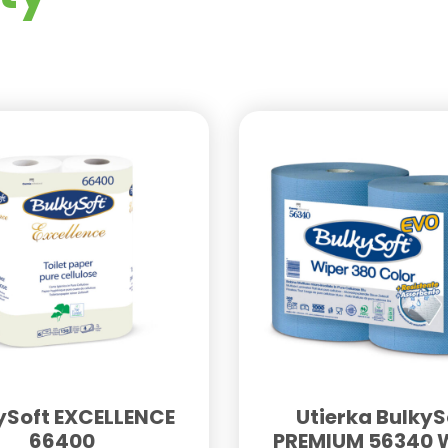
ySoft EXCELLENCE
Utierka BulkyS
66400
PREMIUM 56340 