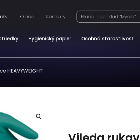
inky
O nás
Kontakty
striedky
Hygienický papier
Osobná starostlivosť
vice HEAVYWEIGHT
Vileda ruka