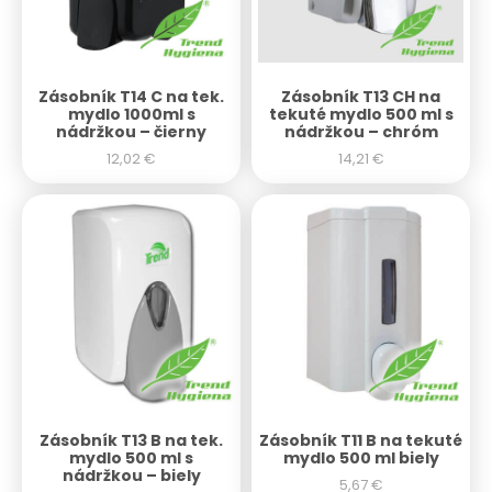
Zásobník T14 C na tek.
Zásobník T13 CH na
mydlo 1000ml s
tekuté mydlo 500 ml s
nádržkou – čierny
nádržkou – chróm
12,02
€
14,21
€
Zásobník T13 B na tek.
Zásobník T11 B na tekuté
mydlo 500 ml s
mydlo 500 ml biely
nádržkou – biely
5,67
€