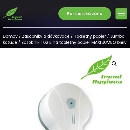
Partnerská zóna
Domov
/
Zásobníky a dávkovače
/
Toaletný papier
/
Jumbo
kotúče
/ Zásobník T62 B na toaletný papier MAXI JUMBO biely