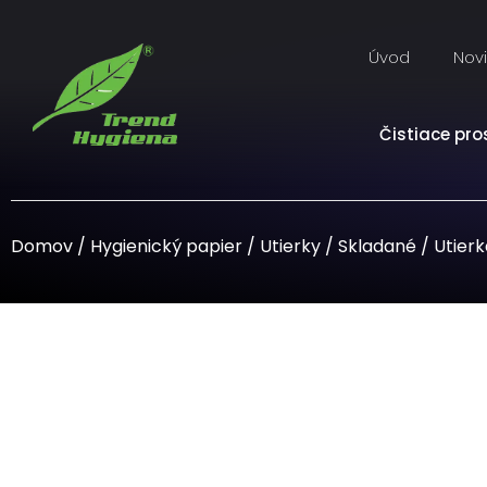
Úvod
Nov
Čistiace pro
Domov
/
Hygienický papier
/
Utierky
/
Skladané
/ Utier