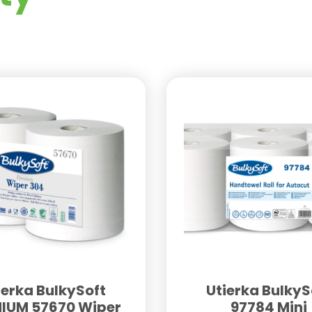
ierka BulkySoft
Utierka BulkyS
IUM 57670 Wiper
97784 Mini