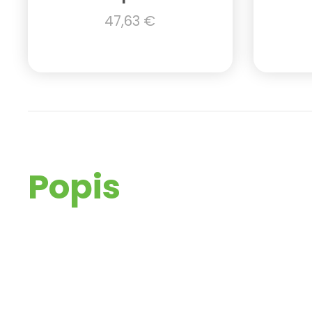
47,63
€
Popis