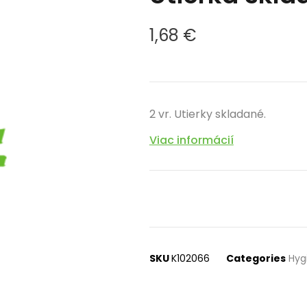
1,68
€
2 vr. Utierky skladané.
Viac informácií
SKU
K102066
Categories
Hyg