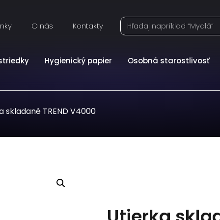
inky
O nás
Kontakty
striedky
Hygienický papier
Osobná starostlivosť
ka skladané TREND V4000
Utierka skl