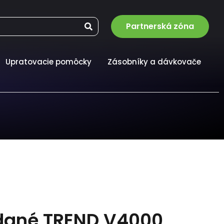
Partnerská zóna
Upratovacie pomôcky
Zásobníky a dávkovače
adané TREND V4000