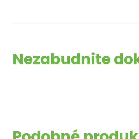
Nezabudnite do
Podobné produk