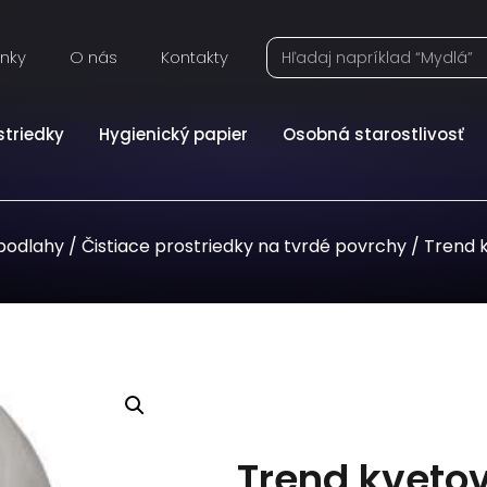
inky
O nás
Kontakty
striedky
Hygienický papier
Osobná starostlivosť
 podlahy
/
Čistiace prostriedky na tvrdé povrchy
/ Trend 
Trend kvetov