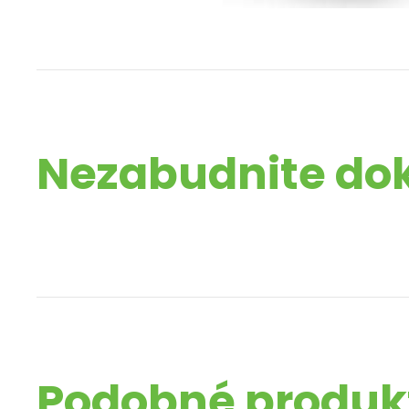
Nezabudnite do
Podobné produk