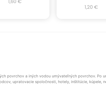
1,60
€
1,20
€
rdých povrchov a iných vodou umývateľných povrchov. Po 
ov, upratovacie spoločnosti, hotely, inštitúcie, kúpele, 