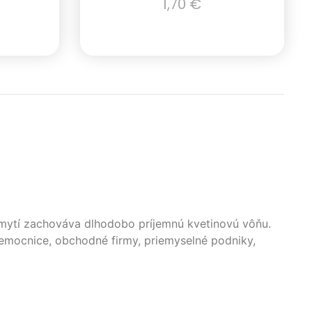
1,70
€
umytí zachováva dlhodobo príjemnú kvetinovú vôňu.
nemocnice, obchodné firmy, priemyselné podniky,