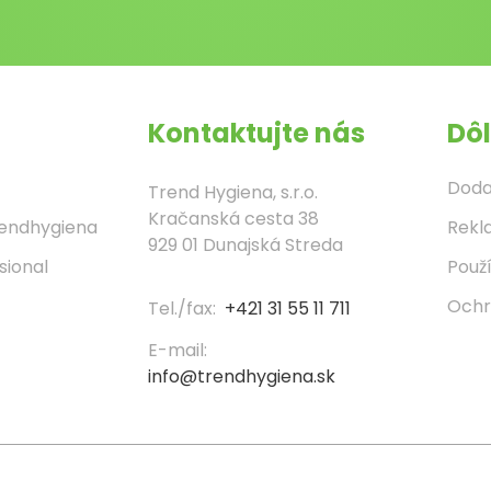
Kontaktujte nás
Dôl
Doda
Trend Hygiena, s.r.o.
Kračanská cesta 38
rendhygiena
Rekl
929 01 Dunajská Streda
sional
Použ
Ochr
Tel./fax:
+421 31 55 11 711
E-mail:
info@trendhygiena.sk