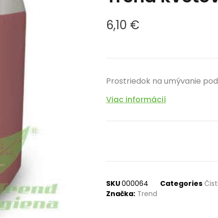
6,10
€
Prostriedok na umývanie pod
Viac informácií
SKU
000064
Categories
Čist
Značka:
Trend