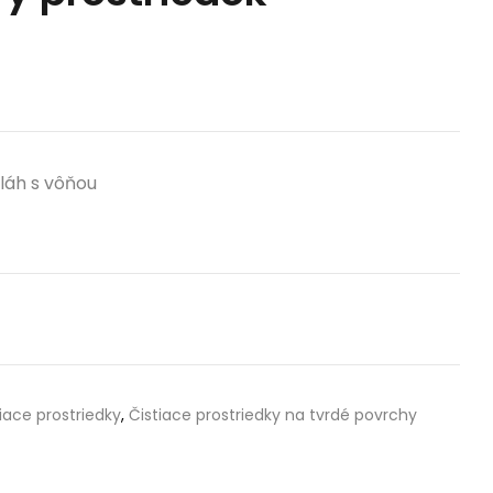
láh s vôňou
iace prostriedky
,
Čistiace prostriedky na tvrdé povrchy