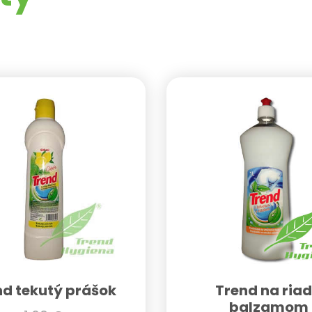
nd tekutý prášok
Trend na riad
balzamom