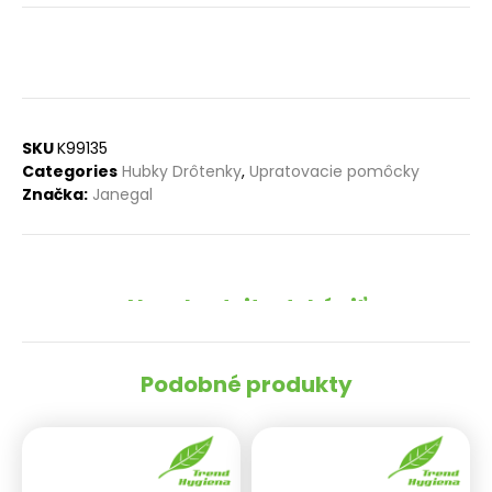
SKU
K99135
Categories
Hubky Drôtenky
,
Upratovacie pomôcky
Značka:
Janegal
Nezabudnite dokúpiť
Podobné produkty