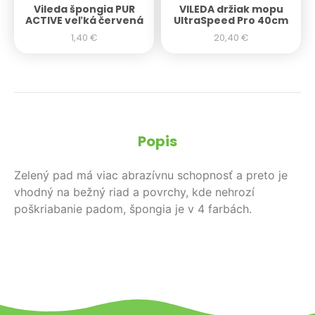
Vileda špongia PUR
VILEDA držiak mopu
ACTIVE veľká červená
UltraSpeed Pro 40cm
1,40
€
20,40
€
Popis
Zelený pad má viac abrazívnu schopnosť a preto je
vhodný na bežný riad a povrchy, kde nehrozí
poškriabanie padom, špongia je v 4 farbách.