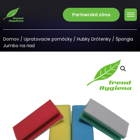
Partnerská zóna
Domov
/
Upratovacie pomôcky
/
Hubky Drôtenky
/ Špongia
Jumbo na riad