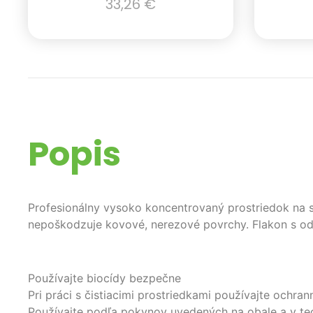
33,26
€
Popis
Profesionálny vysoko koncentrovaný prostriedok na sa
nepoškodzuje kovové, nerezové povrchy. Flakon s od
Používajte biocídy bezpečne
Pri práci s čistiacimi prostriedkami používajte och
Používajte podľa pokynov uvedených na obale a v te