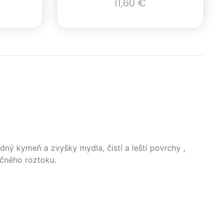
11,60
€
ný kymeň a zvyšky mydla, čistí a leští povrchy ,
čného roztoku.