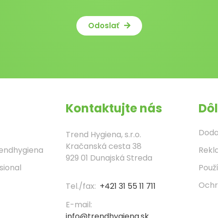
Odoslať
Kontaktujte nás
Dôl
Doda
Trend Hygiena, s.r.o.
Kračanská cesta 38
rendhygiena
Rekl
929 01 Dunajská Streda
sional
Použ
Ochr
Tel./fax:
+421 31 55 11 711
E-mail:
info@trendhygiena.sk