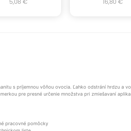
5,08
€
16,80
€
nitu s príjemnou vôňou ovocia. Ľahko odstrání hrdzu a vod
merkou pre presné určenie množstva pri zmiešavaní aplika
ranné pracovné pomôcky
chnickom liste