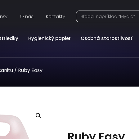
inky
O nás
Kontakty
striedky
Hygienický papier
Osobná starostlivosť
sanitu
/ Ruby Easy
Ruby Easy