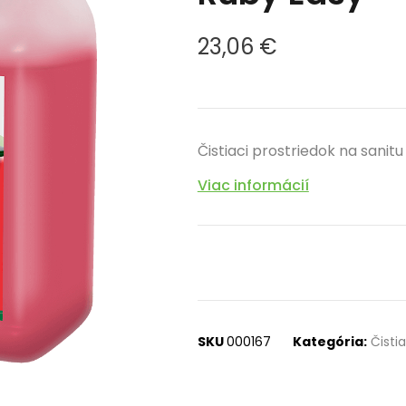
23,06
€
Čistiaci prostriedok na sani
Viac informácií
SKU
000167
Kategória:
Čisti