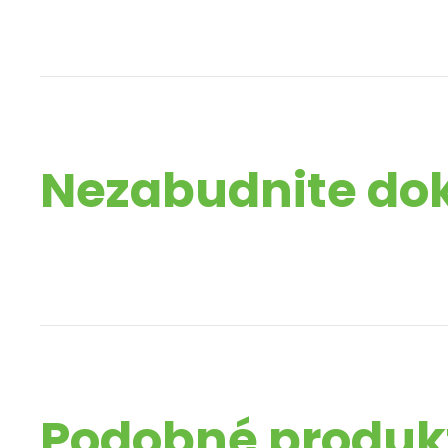
Nezabudnite do
Podobné produk