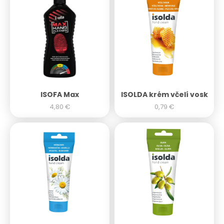
ISOFA Max
ISOLDA krém včelí vosk
4,80
€
0,79
€