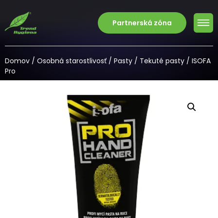
Partnerská zóna
Domov
/
Osobná starostlivosť
/
Pasty
/
Tekuté pasty
/ ISOFA
Pro