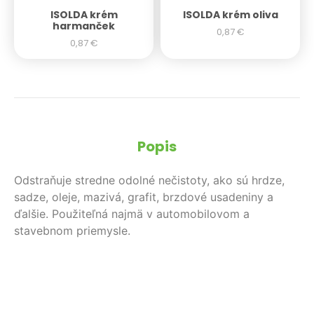
ISOLDA krém
ISOLDA krém oliva
harmanček
0,87
€
0,87
€
Popis
Odstraňuje stredne odolné nečistoty, ako sú hrdze,
sadze, oleje, mazivá, grafit, brzdové usadeniny a
ďalšie. Použiteľná najmä v automobilovom a
stavebnom priemysle.