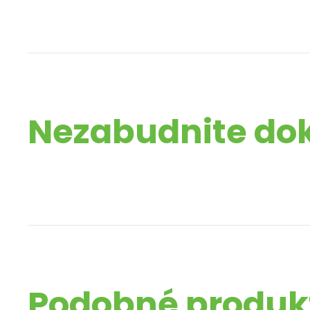
Nezabudnite do
Podobné produk