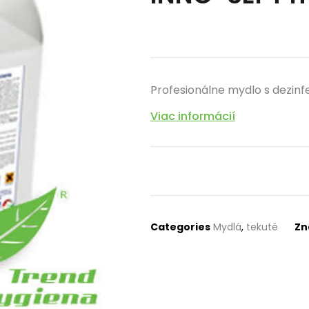
Profesionálne mydlo s dezi
Viac informácií
Categories
Mydlá
,
tekuté
Zn