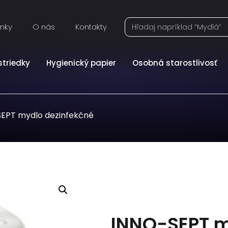
inky
O nás
Kontakty
striedky
Hygienický papier
Osobná starostlivosť
EPT mydlo dezinfekčné
INNO-SEPT m