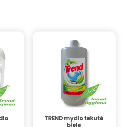
dlo
TREND mydlo tekuté
é
biele