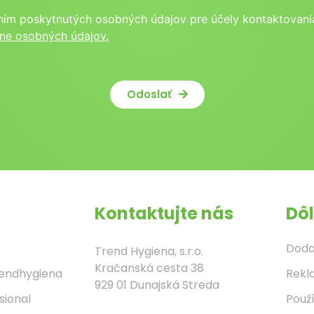
ním poskytnutých osobných údajov pre účely kontaktovania
ne osobných údajov.
Odoslať
Kontaktujte nás
Dôl
Doda
Trend Hygiena, s.r.o.
Kračanská cesta 38
rendhygiena
Rekl
929 01 Dunajská Streda
sional
Použ