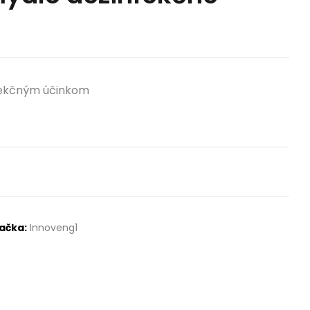
nfekčným účinkom
ačka:
Innoveng1