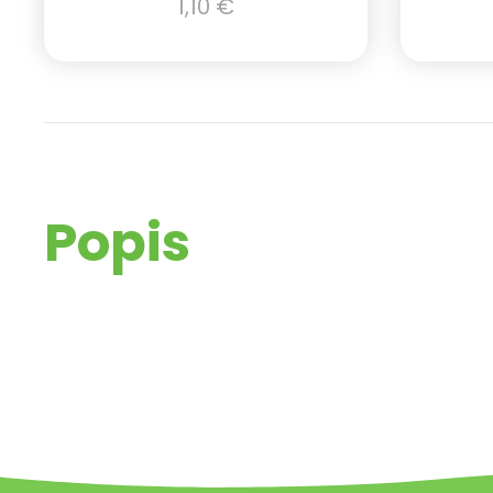
1,10
€
Popis