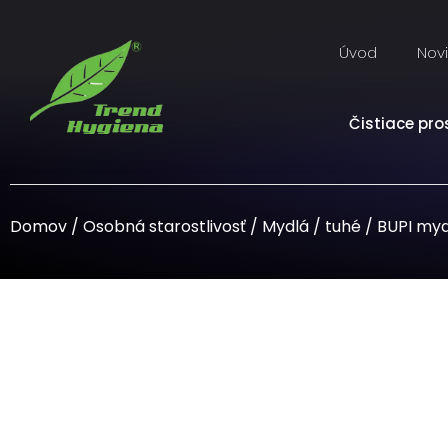
Úvod
Nov
Čistiace pro
Domov
/
Osobná starostlivosť
/
Mydlá
/
tuhé
/ BUPI myd