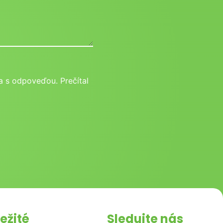
 s odpoveďou. Prečítal
ežité
Sledujte nás