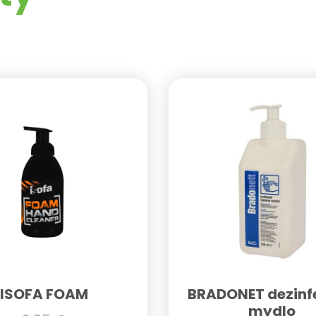
ISOFA FOAM
BRADONET dezinf
mydlo