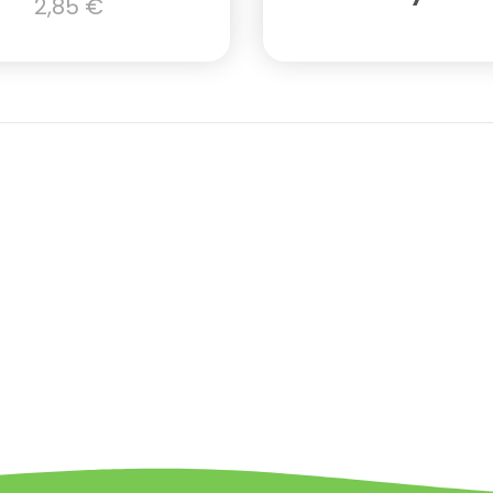
2,85
€