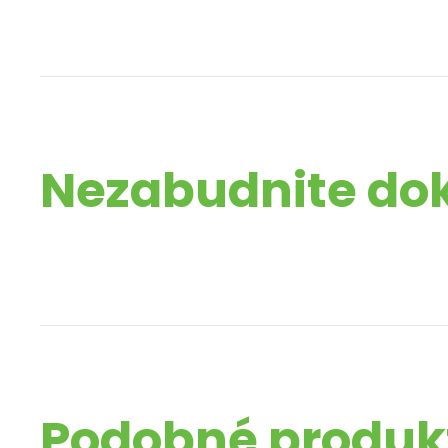
Nezabudnite do
Podobné produk