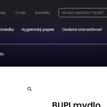
inky
O nás
Kontakty
striedky
Hygienický papier
Osobná starostlivosť
lo
BUPI mydlo