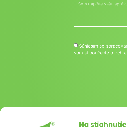
Súhlasím so spracova
som si poučenie o
ochra
Na stiahnutie